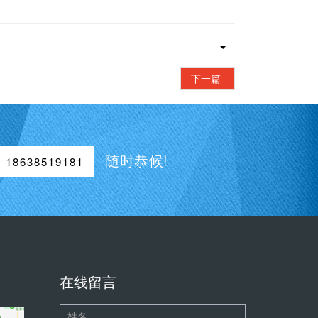
下一篇
随时恭候!
18638519181
在线留言